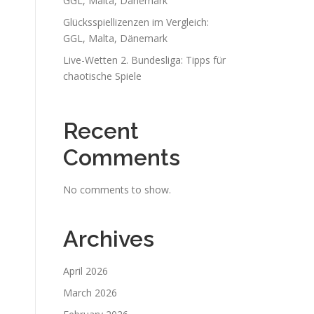
GGL, Malta, Dänemark
Glücksspiellizenzen im Vergleich:
GGL, Malta, Dänemark
Live-Wetten 2. Bundesliga: Tipps für
chaotische Spiele
Recent
Comments
No comments to show.
Archives
April 2026
March 2026