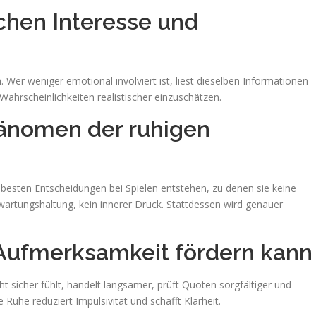
chen Interesse und
h. Wer weniger emotional involviert ist, liest dieselben Informationen
 Wahrscheinlichkeiten realistischer einzuschätzen.
hänomen der ruhigen
e besten Entscheidungen bei Spielen entstehen, zu denen sie keine
rwartungshaltung, kein innerer Druck. Stattdessen wird genauer
Aufmerksamkeit fördern kann
ht sicher fühlt, handelt langsamer, prüft Quoten sorgfältiger und
Ruhe reduziert Impulsivität und schafft Klarheit.