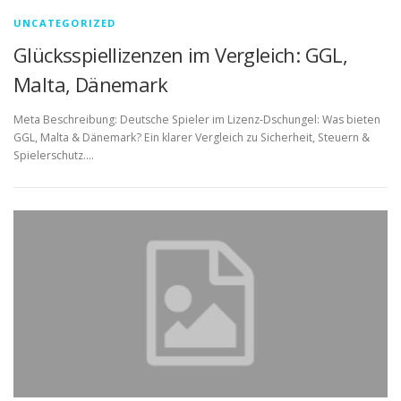
UNCATEGORIZED
Glücksspiellizenzen im Vergleich: GGL,
Malta, Dänemark
Meta Beschreibung: Deutsche Spieler im Lizenz-Dschungel: Was bieten
GGL, Malta & Dänemark? Ein klarer Vergleich zu Sicherheit, Steuern &
Spielerschutz….