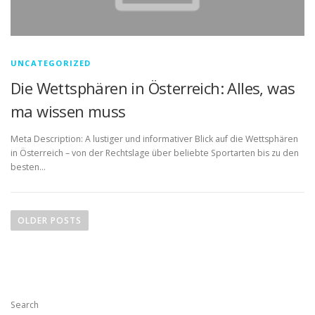
UNCATEGORIZED
Die Wettsphären in Österreich: Alles, was
ma wissen muss
Meta Description: A lustiger und informativer Blick auf die Wettsphären
in Österreich – von der Rechtslage über beliebte Sportarten bis zu den
besten…
P
o
OLDER POSTS
s
t
s
n
Search
a